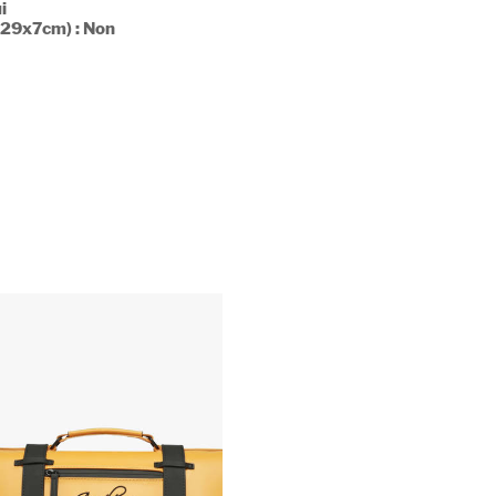
i
x29x7cm) : Non