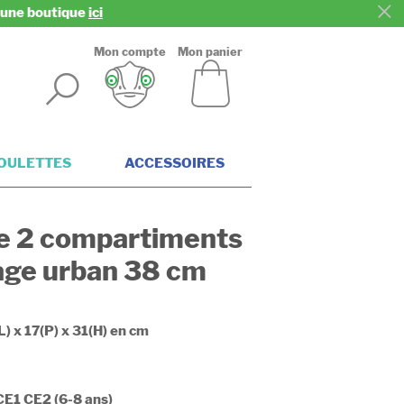
z une boutique
ici
Mon compte
Mon panier
ROULETTES
ACCESSOIRES
e 2 compartiments
age urban 38 cm
L) x 17(P) x 31(H) en cm
 CE1 CE2 (6-8 ans)