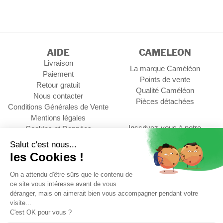
AIDE
CAMELEON
Livraison
La marque Caméléon
Paiement
Points de vente
Retour gratuit
Qualité Caméléon
Nous contacter
Pièces détachées
Conditions Générales de Vente
Mentions légales
Inscrivez-vous à notre
Cookies et Données
newsletter
personnelles
Gérer les cookies
OK
Contact Professionnel
Suivez-nous :
AVIS CLIENTS
4,73/5