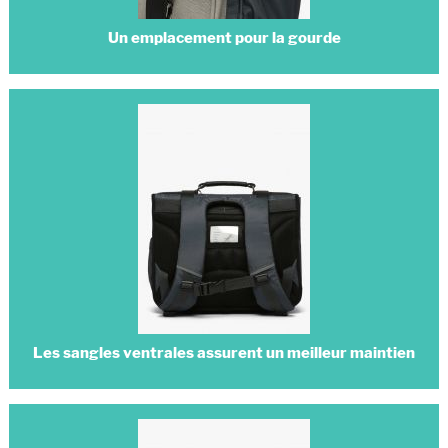
Un emplacement pour la gourde
Les sangles ventrales assurent un meilleur maintien