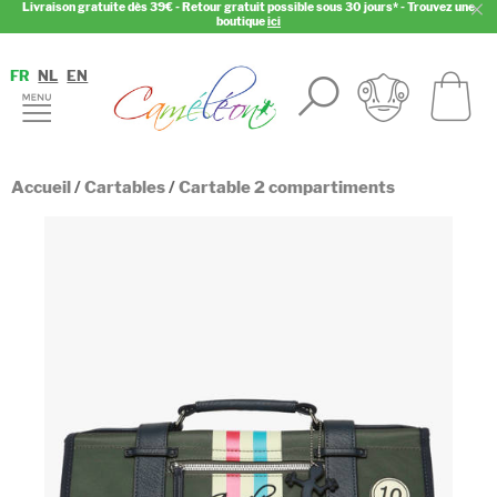
Livraison gratuite dès 39€ - Retour gratuit possible sous 30 jours* - Trouvez une
boutique
ici
FR
NL
EN
Accueil
/
Cartables
/
Cartable 2 compartiments