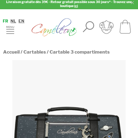
Livraison gratuite dès 39€ - Retour gratuit possible sous 30 jours* - Trouvez une
boutique
ici
FR
NL
EN
Accueil
/
Cartables
/
Cartable 3 compartiments