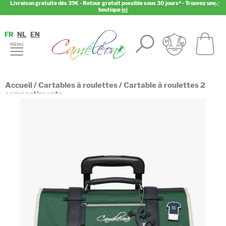
Livraison gratuite dès 39€ - Retour gratuit possible sous 30 jours* - Trouvez une
boutique
ici
FR
NL
EN
Accueil
/
Cartables à roulettes
/
Cartable à roulettes 2
compartiments