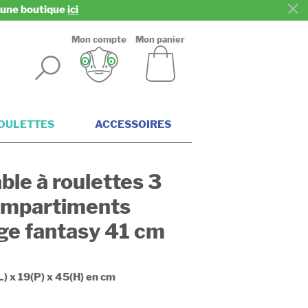
z une boutique
ici
Mon compte
Mon panier
ROULETTES
ACCESSOIRES
ble à roulettes 3
mpartiments
ge fantasy 41 cm
L) x 19(P) x 45(H) en cm