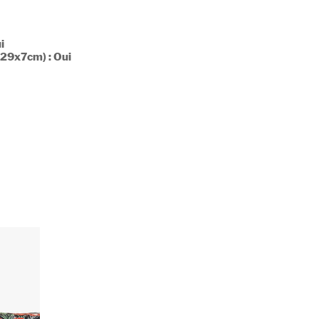
i
29x7cm) : Oui