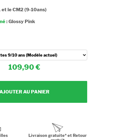
1 et le CM2 (9-10ans)
nné
:
Glossy Pink
109,90
AJOUTER AU PANIER
lles
Livraison gratuite* et Retour