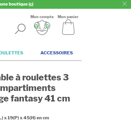
z une boutique
ici
Mon compte
Mon panier
ROULETTES
ACCESSOIRES
ble à roulettes 3
mpartiments
ge fantasy 41 cm
L) x 19(P) x 45(H) en cm