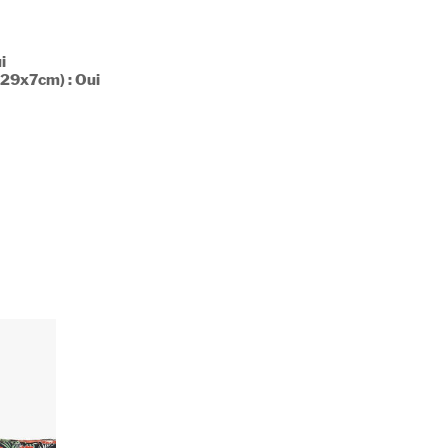
i
29x7cm) : Oui