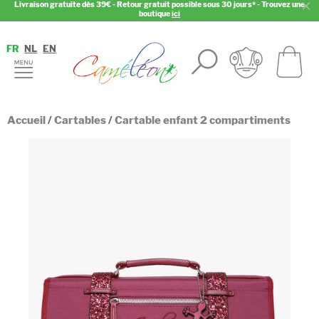
Livraison gratuite dès 39€ - Retour gratuit possible sous 30 jours* - Trouvez une
boutique
ici
FR
NL
EN
Accueil
/
Cartables
/
Cartable enfant 2 compartiments