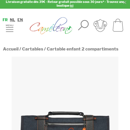
Livraison gratuite dès 39€ - Retour gratuit possible sous 30 jours* - Trouvez une
boutique
ici
FR
NL
EN
Accueil
/
Cartables
/
Cartable enfant 2 compartiments