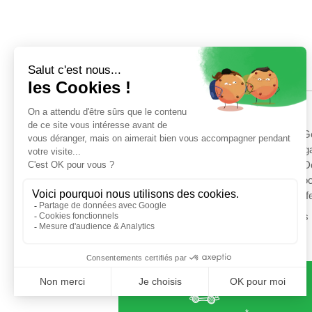
AIDE
Livraison
Conditions G
Paiement
Mentions lég
Retour gratuit
Cookies et D
Nous contacter
Gérer les co
Contact Prof
Suivez-nous 