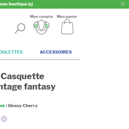
z une boutique
ici
Mon compte
Mon panier
ROULETTES
ACCESSOIRES
Casquette
ntage fantasy
nné
:
Glossy Cherry