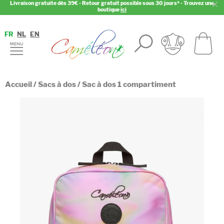
Livraison gratuite dès 39€ - Retour gratuit possible sous 30 jours* - Trouvez une
boutique
ici
FR
NL
EN
Accueil
/
Sacs à dos
/
Sac à dos 1 compartiment