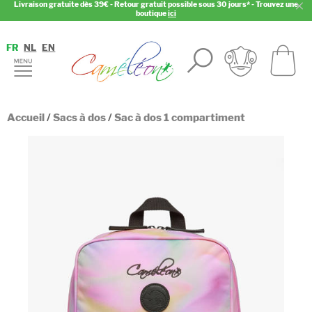
Livraison gratuite dès 39€ - Retour gratuit possible sous 30 jours* - Trouvez une
boutique
ici
FR
NL
EN
Accueil
/
Sacs à dos
/
Sac à dos 1 compartiment