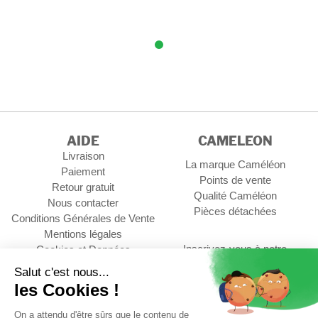
AIDE
CAMELEON
Livraison
La marque Caméléon
Paiement
Points de vente
Retour gratuit
Qualité Caméléon
Nous contacter
Pièces détachées
Conditions Générales de Vente
Mentions légales
Inscrivez-vous à notre
Cookies et Données
newsletter
personnelles
Gérer les cookies
OK
Contact Professionnel
ments
Suivez-nous :