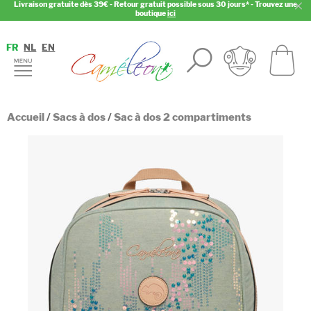
Livraison gratuite dès 39€ - Retour gratuit possible sous 30 jours* - Trouvez une
boutique
ici
FR
NL
EN
Accueil
/
Sacs à dos
/
Sac à dos 2 compartiments