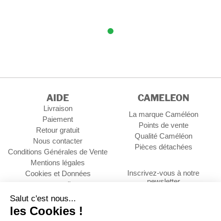
AIDE
CAMELEON
Livraison
La marque Caméléon
Paiement
Points de vente
Retour gratuit
Qualité Caméléon
Nous contacter
Pièces détachées
Conditions Générales de Vente
Mentions légales
Inscrivez-vous à notre
Cookies et Données
newsletter
personnelles
Gérer les cookies
OK
Contact Professionnel
ments
Suivez-nous :