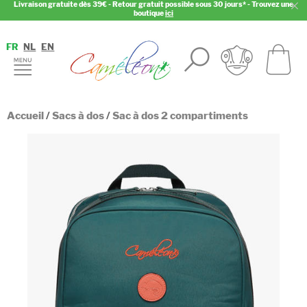
Livraison gratuite dès 39€ - Retour gratuit possible sous 30 jours* - Trouvez une
boutique
ici
FR
NL
EN
Accueil
/
Sacs à dos
/
Sac à dos 2 compartiments