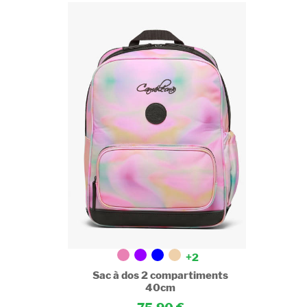
+2
ments
Sac à dos 2 compartiments
40cm