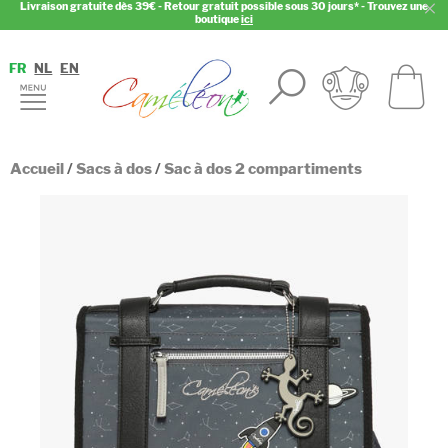
Livraison gratuite dès 39€ - Retour gratuit possible sous 30 jours* - Trouvez une
boutique
ici
FR
NL
EN
Accueil
/
Sacs à dos
/
Sac à dos 2 compartiments