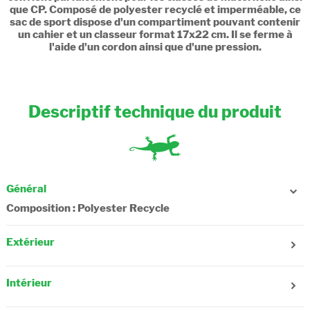
que CP. Composé de polyester recyclé et imperméable, ce
sac de sport dispose d'un compartiment pouvant contenir
un cahier et un classeur format 17x22 cm. Il se ferme à
l'aide d'un cordon ainsi que d'une pression.
Descriptif technique du produit
Général
Composition : Polyester Recycle
Extérieur
Sexe : Garçon
Age : 3-5 ans, 6 ans
Intérieur
Type de fermeture : Pression, Cordon
Type de portée : A la main, Au dos
Nombre de compartiments : 1