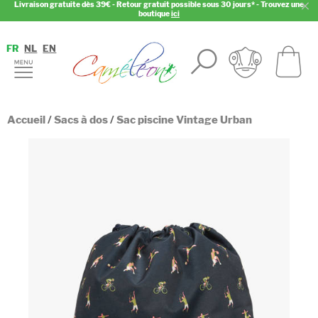
Livraison gratuite dès 39€ - Retour gratuit possible sous 30 jours* - Trouvez une
boutique
ici
FR
NL
EN
Accueil
/
Sacs à dos
/
Sac piscine Vintage Urban