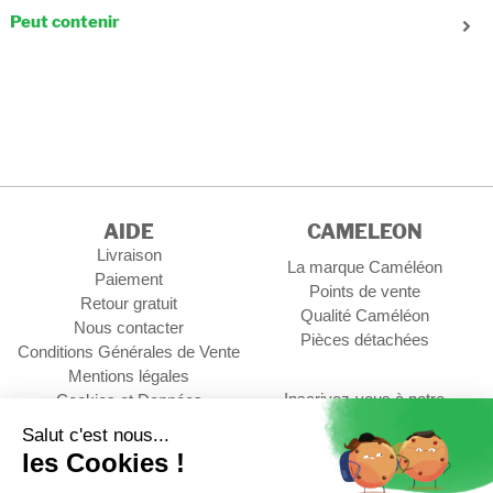
Composition : Polyester
Peut contenir
Dossier A4 (21x29.7cm) : Oui
Cahier (17x22cm) : Oui
Cahier (21x29,7cm) : Oui
Classeur (17x22cm) : Oui
AIDE
CAMELEON
Livraison
La marque Caméléon
Paiement
Points de vente
Retour gratuit
Qualité Caméléon
Nous contacter
Pièces détachées
Conditions Générales de Vente
Mentions légales
Inscrivez-vous à notre
Cookies et Données
newsletter
personnelles
Gérer les cookies
OK
Contact Professionnel