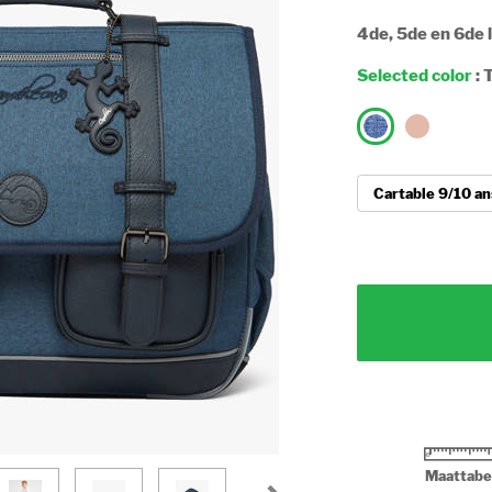
4de, 5de en 6de 
Selected color
:
T
Maattabe