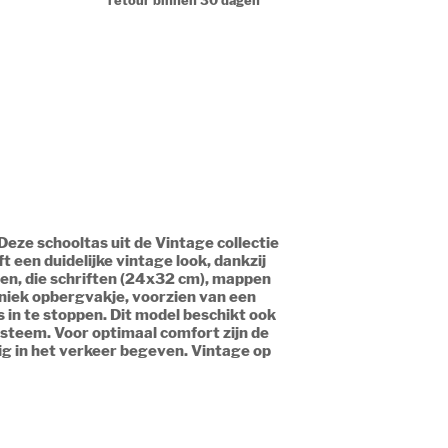
retour binnen 30 dagen
eze schooltas uit de Vintage collectie
 een duidelijke vintage look, dankzij
en, die schriften (24x32 cm), mappen
niek opbergvakje, voorzien van een
s in te stoppen. Dit model beschikt ook
ysteem. Voor optimaal comfort zijn de
ig in het verkeer begeven. Vintage op