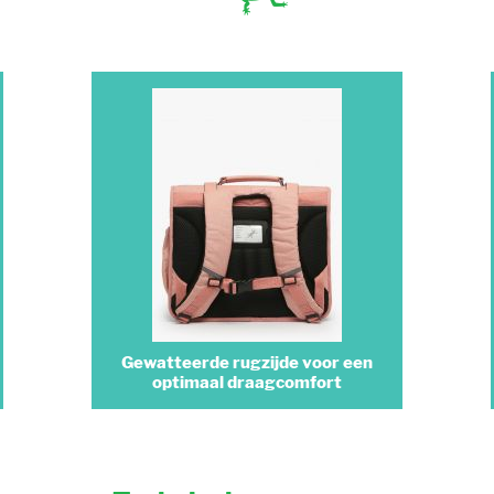
Gewatteerde rugzijde voor een
optimaal draagcomfort