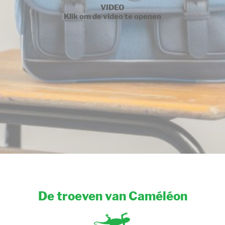
VIDEO
Klik om de video te openen
De troeven van Caméléon