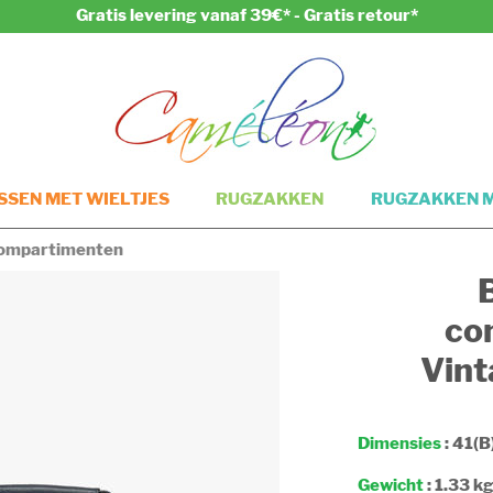
Gratis levering vanaf 39€* - Gratis retour*
SEN MET WIELTJES
RUGZAKKEN
RUGZAKKEN M
compartimenten
co
Vint
Dimensies
: 41(B
Gewicht
: 1.33 k