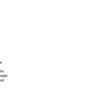
ee
Ja
nopje
rug