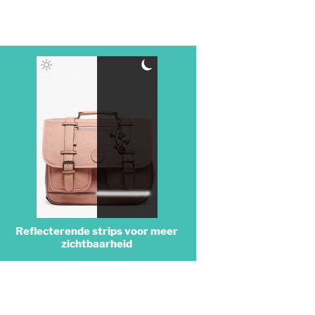
Reflecterende strips voor meer
zichtbaarheid