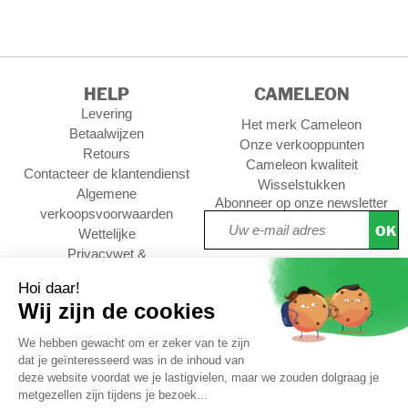
HELP
CAMELEON
Levering
Het merk Cameleon
Betaalwijzen
Onze verkooppunten
Retours
Cameleon kwaliteit
Contacteer de klantendienst
Wisselstukken
Algemene
Abonneer op onze newsletter
verkoopsvoorwaarden
OK
Wettelijke
Privacywet &
persoonsgegevens
Cookies Policy
Nieuwe vraag
Volg ons :
KLANTWAARDERINGEN
4,73/5