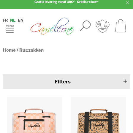
Gratis levering vanaf 39€* - Gratis retour*
FR
NL
EN
Home
/
Rugzakken
Filters