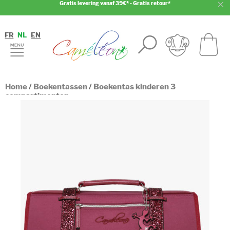
Gratis levering vanaf 39€* - Gratis retour*
FR
NL
EN
Home
/
Boekentassen
/
Boekentas kinderen 3
compartimenten