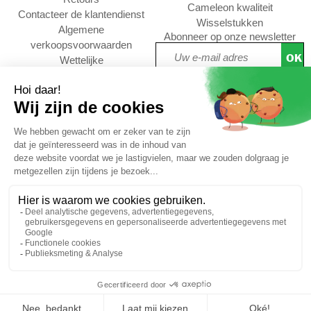
Cameleon kwaliteit
Contacteer de klantendienst
Wisselstukken
Algemene
Abonneer op onze newsletter
verkoopsvoorwaarden
OK
Wettelijke
Privacywet &
persoonsgegevens
Cookies Policy
Nieuwe vraag
Volg ons :
KLANTWAARDERINGEN
4,73/5
Gratis
Gratis
Veilig
De troeven van
*
levering
terugzenden
betalen
Caméléon