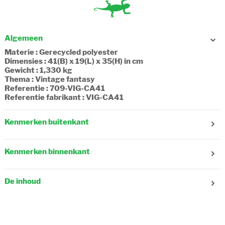
Algemeen
Materie : Gerecycled polyester
Dimensies : 41(B) x 19(L) x 35(H) in cm
Gewicht : 1,330 kg
Thema : Vintage fantasy
Referentie : 709-VIG-CA41
Referentie fabrikant : VIG-CA41
Kenmerken buitenkant
Geslacht : Meisje
Leeftijd : 9-10 jaar
Kenmerken binnenkant
Aantal zakken vooraan : 3
Aantal zakken zijkant : 1
Aantal compartimenten : 3
Verstelbare schouderriem : Nee
Aantal zakjes met ritssluiting : 1
Reflecterende strips : Ja
De inhoud
Samenstelling : Textiel, recycled
Verstelbare schouderbanden : Ja
A4 map (21x29.7cm) : Ja
Sluiting : Overslagflap, Drukknopje
Schrift (17x22cm) : Ja
Draagtype : In de hand, Op de rug
Schrift (21x29,7cm) : Ja
Schrift (24x32cm) : Ja