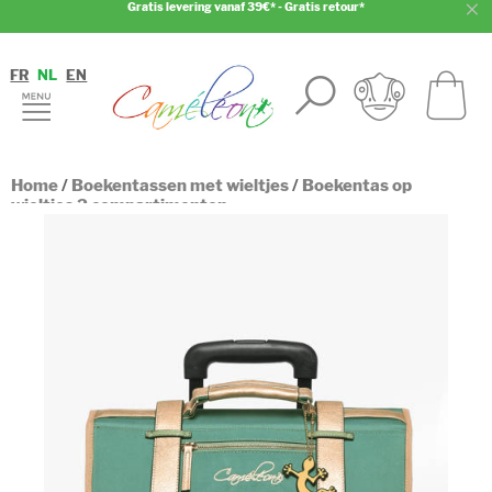
Gratis levering vanaf 39€* - Gratis retour*
FR
NL
EN
Home
/
Boekentassen met wieltjes
/
Boekentas op
wieltjes 2 compartimenten