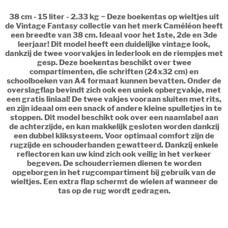
38 cm - 15 liter - 2.33 kg ~ Deze boekentas op wieltjes uit
de Vintage Fantasy collectie van het merk Caméléon heeft
een breedte van 38 cm. Ideaal voor het 1ste, 2de en 3de
leerjaar! Dit model heeft een duidelijke vintage look,
dankzij de twee voorvakjes in lederlook en de riempjes met
gesp. Deze boekentas beschikt over twee
compartimenten, die schriften (24x32 cm) en
schoolboeken van A4 formaat kunnen bevatten. Onder de
overslagflap bevindt zich ook een uniek opbergvakje, met
een gratis liniaal! De twee vakjes vooraan sluiten met rits,
en zijn ideaal om een snack of andere kleine spulletjes in te
stoppen. Dit model beschikt ook over een naamlabel aan
de achterzijde, en kan makkelijk gesloten worden dankzij
een dubbel kliksysteem. Voor optimaal comfort zijn de
rugzijde en schouderbanden gewatteerd. Dankzij enkele
reflectoren kan uw kind zich ook veilig in het verkeer
begeven. De schouderriemen dienen te worden
opgeborgen in het rugcompartiment bij gebruik van de
wieltjes. Een extra flap schermt de wielen af wanneer de
tas op de rug wordt gedragen.