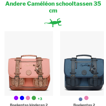
Andere Caméléon schooltassen 35
Grote ringmap A4 (32x29x7cm) : Nee
Gewatteerd opbergvak voor laptop : Nee
cm
+3
Boekentas kinderen 2
Boekentas 2