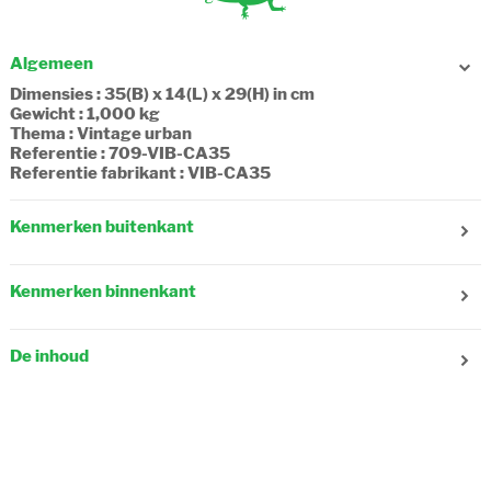
Algemeen
Dimensies : 35(B) x 14(L) x 29(H) in cm
Gewicht : 1,000 kg
Thema : Vintage urban
Referentie : 709-VIB-CA35
Referentie fabrikant : VIB-CA35
Kenmerken buitenkant
Geslacht : Jongen
Leeftijd : 6 jaar
Kenmerken binnenkant
Aantal zakken vooraan : 3
Aantal zakken zijkant : 1
Aantal compartimenten : 2
Verstelbare schouderriem : Nee
Aantal zakjes met ritssluiting : 1
Reflecterende strips : Ja
De inhoud
Samenstelling : Textiel, recycled
Verstelbare schouderbanden : Ja
A4 map (21x29.7cm) : Ja
Sluiting : Overslagflap, Beugel
Schrift (17x22cm) : Ja
Draagtype : In de hand, Op de rug
Schrift (21x29,7cm) : Ja
Schrift (24x32cm) : Ja
Ringmap (17x22cm) : Ja
Ringmap A4 (26x32x4cm) : Nee