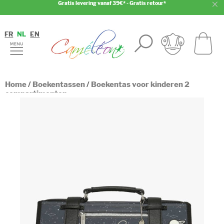
Gratis levering vanaf 39€* - Gratis retour*
FR
NL
EN
Home
/
Boekentassen
/
Boekentas voor kinderen 2
compartimenten