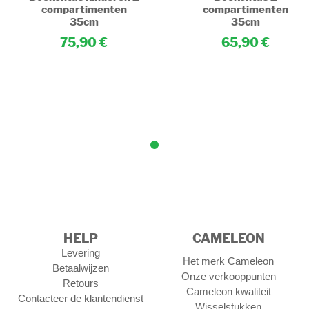
compartimenten
compartimenten
35cm
35cm
75,90
65,90
HELP
CAMELEON
Levering
Het merk Cameleon
Betaalwijzen
Onze verkooppunten
Retours
Cameleon kwaliteit
Contacteer de klantendienst
Wisselstukken