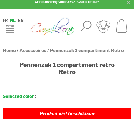
Gratis levering vanaf 39€* - Gratis retour*
FR
NL
EN
Home
/
Accessoires
/
Pennenzak 1 compartiment Retro
Pennenzak 1 compartiment retro
Retro
Selected color
:
Product niet beschikbaar