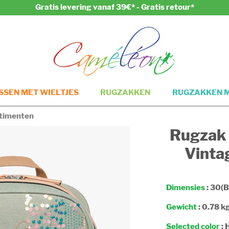
Gratis levering vanaf 39€* - Gratis retour*
SEN MET WIELTJES
RUGZAKKEN
RUGZAKKEN M
timenten
Rugzak
Vinta
Dimensies
: 30(B
Gewicht
: 0.78 k
Selected color
:
H