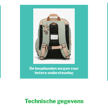
De heupbanden zorgen voor
betere ondersteuning
Technische gegevens