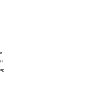
ee
Ja
rug