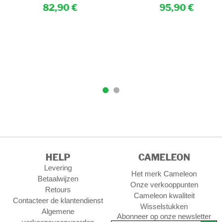
82,90
95,90
HELP
CAMELEON
Levering
Het merk Cameleon
Betaalwijzen
Onze verkooppunten
Retours
Cameleon kwaliteit
Contacteer de klantendienst
Wisselstukken
Algemene
Abonneer op onze newsletter