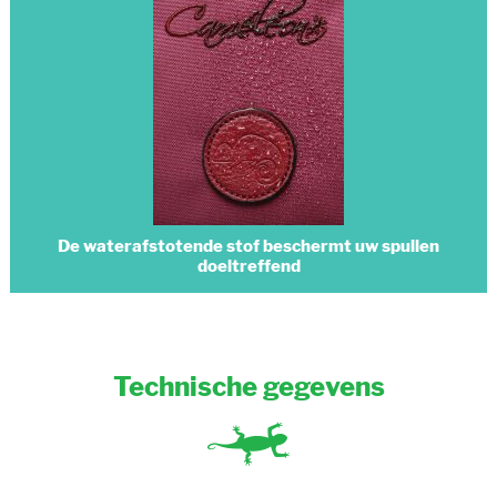
De waterafstotende stof beschermt uw spullen
doeltreffend
Technische gegevens