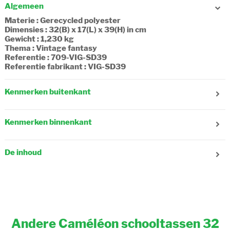
Algemeen
Materie : Gerecycled polyester
Dimensies : 32(B) x 17(L) x 39(H) in cm
Gewicht : 1,230 kg
Thema : Vintage fantasy
Referentie : 709-VIG-SD39
Referentie fabrikant : VIG-SD39
Kenmerken buitenkant
Geslacht : Meisje
Leeftijd : 7-8 jaar, 9-10 jaar
Kenmerken binnenkant
Aantal zakken vooraan : 2
Aantal zakken zijkant : 1
Aantal compartimenten : 2
Verstelbare schouderriem : Nee
Aantal zakjes met ritssluiting : 1
Reflecterende strips : Ja
De inhoud
Samenstelling : Textiel, recycled
Verstelbare schouderbanden : Ja
A4 map (21x29.7cm) : Ja
Sluiting : Overslagflap, Beugel
Schrift (17x22cm) : Ja
Draagtype : In de hand, Op de rug
Schrift (21x29,7cm) : Ja
Schrift (24x32cm) : Ja
Ringmap (17x22cm) : Ja
Ringmap A4 (26x32x4cm) : Ja
Andere Caméléon schooltassen 32
Grote ringmap A4 (32x29x7cm) : Nee