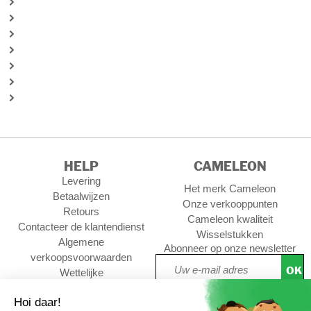
HELP
CAMELEON
Levering
Het merk Cameleon
Betaalwijzen
Onze verkooppunten
Retours
Cameleon kwaliteit
Contacteer de klantendienst
Wisselstukken
Algemene
Abonneer op onze newsletter
verkoopsvoorwaarden
OK
Wettelijke
Privacywet &
persoonsgegevens