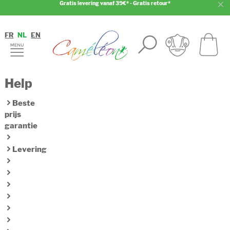
Gratis levering vanaf 39€* - Gratis retour*
FR
NL
EN
Help
Beste
prijs
garantie
Levering